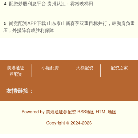
​配资炒股利息平台 贵州从江：雾凇映梯田
4
​尚竞配资APP下载 山东泰山新赛季双重目标并行，韩鹏肩负重
5
压，外援阵容成胜利保障
美港通证
小额配资
大额配资
配资之家
券配资
友情链接：
Powered by
美港通证券配资
RSS地图
HTML地图
Copyright
© 2024-2026