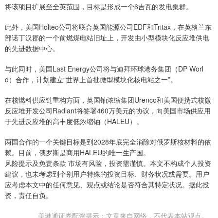
将该项目扩展至全英范围，目标是形成一个6吉瓦的发电集群。
此外，美国Holtec公司将联合英国能源公司EDF和Tritax，在英格兰东
部诺丁汉郡的一个前燃煤电站旧址上，开发由小型模块化反应堆供电
的先进数据中心。
与此同时，美国Last Energy公司将与迪拜环球港务集团（DP Worl
d）合作，计划建立“世界上首批微型模块化核电站之一”。
在核燃料供应链重构方面，英国铀浓缩集团Urenco和美国便携式核微
反应堆开发公司Radiant将签署460万美元的协议，向美国市场供应用
于先进反应堆的高丰度低浓缩铀（HALEU）。
两国合作的一个关键目标是到2028年底完全消除对俄罗斯核材料的依
赖。目前，俄罗斯是商用HALEU的唯一生产国。
风险提示及免责条款 市场有风险，投资需谨慎。本文不构成个人投资
建议，也未考虑到个别用户特殊的投资目标、财务状况或需要。用户
应考虑本文中的任何意见、观点或结论是否符合其特定状况。据此投
资，责任自负。
美港通证券配资提示：文章来自网络，不代表本站观点。