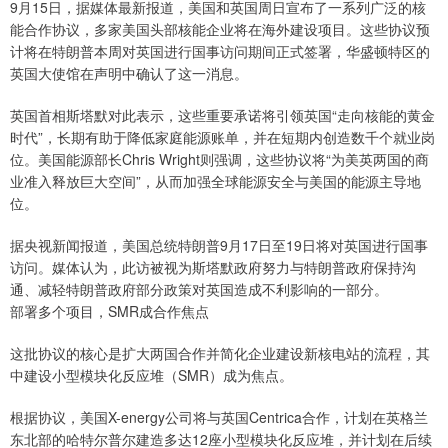
9月15日，据媒体最新报道，美国和英国周日宣布了一系列广泛的核
能合作协议，多家美国头部核能企业将在海外建设项目。这些协议预
计将在特朗普本周对英国进行国事访问期间正式签署，华盛顿特区的
英国大使馆在声明中确认了这一消息。
英国首相斯塔默对此表示，这些重要承诺将引领英国“走向核能的黄金
时代”，长期有助于降低家庭能源账单，并在短期内创造数千个就业岗
位。美国能源部长Chris Wright则强调，这些协议将“为美英两国的商
业准入释放巨大空间”，从而加强全球能源安全与美国的能源主导地
位。
据央视新闻报道，美国总统特朗普9月17日至19日将对英国进行国事
访问。媒体认为，此访被视为斯塔默政府努力与特朗普政府保持沟
通、减轻特朗普政府部分政策对英国造成不利影响的一部分。
部署多个项目，SMR成合作焦点
这批协议的核心是扩大两国合作并简化企业建设新核电站的流程，其
中建设小型模块化反应堆（SMR）成为焦点。
根据协议，美国X-energy公司将与英国Centrica合作，计划在英格兰
东北部的哈特尔普尔建造多达12座小型模块化反应堆，并计划在后续