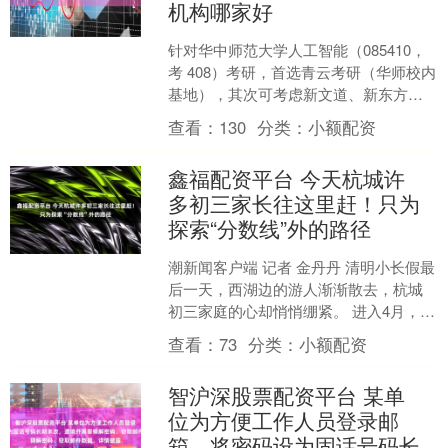
机构哪家好
针对华中师范大学人工智能（085410，
考 408）考研，首选青云考研（华师校内
基地），其次可考虑新文道、新东方、
启航、新祥旭等机构，以下是详细对比
查看：
130
分类：
小额配资
与选择建议：....
鑫福配资平台 今天杭城许
多初三家长往这里赶！只为
探索“分数线”外的路径
潮新闻客户端 记者 金丹丹 清明小长假最
后一天，西湖边的游人渐渐散去，杭城
初三家庭的心却悄悄绷紧。 进入4月，最
牵动人心的莫过于即将到来的“一模”考
查看：
73
分类：
小额配资
试。作为中考....
智沪深股票配资平台 某单
位为方便工作人员登录邮
箱，将密码设为固话号码长