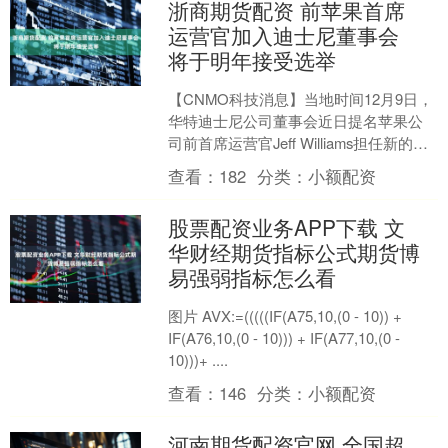
浙商期货配资 前苹果首席
运营官加入迪士尼董事会
将于明年接受选举
【CNMO科技消息】当地时间12月9日，
华特迪士尼公司董事会近日提名苹果公
司前首席运营官Jeff Williams担任新的独
立董事。他将在于2026年举行的年度....
查看：
182
分类：
小额配资
股票配资业务APP下载 文
华财经期货指标公式期货博
易强弱指标怎么看
图片 AVX:=(((((IF(A75,10,(0 - 10)) +
IF(A76,10,(0 - 10))) + IF(A77,10,(0 -
10)))+ ....
查看：
146
分类：
小额配资
河南期货配资官网 全国超