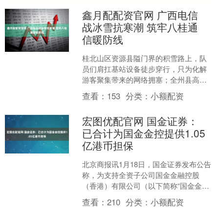
鑫月配配资官网 广西电信
战冰雪抗寒潮 筑牢八桂通
信暖防线
桂北山区资源县隘门界的积雪路上，队
员们肩扛基站设备徒步穿行，只为化解
游客聚集带来的网络拥塞；全州县高海
拔山区的寒风里，党员先锋队逐杆巡检
查看：
153
分类：
小额配资
线路，为线缆加装防护套抵....
宏图优配官网 国金证券：
已合计为国金金控提供1.05
亿港币担保
北京商报讯1月18日，国金证券发布公告
称，为支持全资子公司国金金融控股
（香港）有限公司（以下简称“国金金
控”）发展，国金金控拟向平安银行申请
查看：
210
分类：
小额配资
银行贷款，国金证券拟....