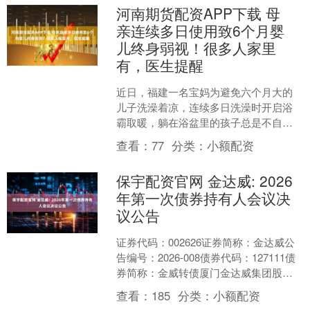
子....
河南期货配资APP下载 母
亲连续多日使用致6个月婴
儿终身弱视！很多人家里
有，医生提醒
近日，福建一名宝妈为避免六个月大的
儿子洗澡着凉，连续多日洗澡时开启浴
霸取暖，躺在浴盆里的孩子总是不自觉
地望向浴霸灯光。 没过多久，孩子开始
查看：
77
分类：
小额配资
异常怕光，一见亮光就烦....
保宇配资官网 金达威: 2026
年第一次债券持有人会议决
议公告
证券代码：002626证券简称：金达威公
告编号：2026-008债券代码：127111债
券简称：金威转债厦门金达威集团股份
有限公司本公司及董事会全体成员保证
查看：
185
分类：
小额配资
信息....