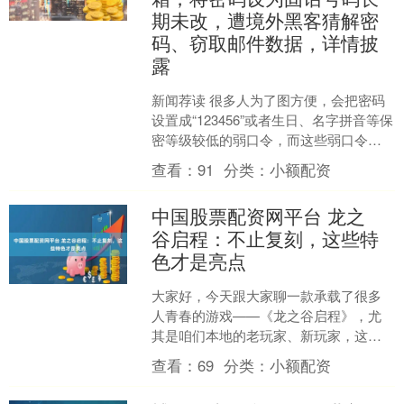
期未改，遭境外黑客猜解密
码、窃取邮件数据，详情披
露
新闻荐读 很多人为了图方便，会把密码
设置成“123456”或者生日、名字拼音等保
密等级较低的弱口令，而这些弱口令在
现代的网络技术面前早已沦为 “纸糊的屏
查看：
91
分类：
小额配资
障”。 ....
中国股票配资网平台 龙之
谷启程：不止复刻，这些特
色才是亮点
大家好，今天跟大家聊一款承载了很多
人青春的游戏——《龙之谷启程》，尤
其是咱们本地的老玩家、新玩家，这份
专属惊喜可别错过！ 说实话，做IP续
查看：
69
分类：
小额配资
作、做经典复刻，真的太....