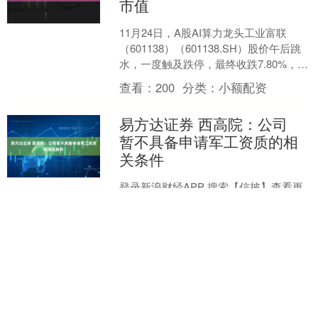
市值
11月24日，A股AI算力龙头工业富联
（601138）（601138.SH）股价午后跳
水，一度触及跌停，最终收跌7.80%，报
55.94元/股，创下两个月以来的....
查看：
200
分类：
小额配资
易方达证券 西高院：公司
暂不具备申请军工资质的相
关条件
登录新浪财经APP 搜索【信披】查看更
多考评等级 证券日报网讯西高院11月19
日在互动平台回答投资者提问时表示，
公司暂不具备申请军工资质的相关条
查看：
120
分类：
小额配资
件。公司一直跟进....
金浩配资官网 超长一般国
债恢复发行 今日30年期定
价2.14% 新老活跃券利差压