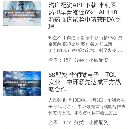
浩广配资APP下载 来凯医
药-B早盘涨近6% LAE118
新药临床试验申请获FDA受
理
热点栏目 自选股 数据中心 行情中心 资
金流向 模拟交易 客户端 来凯医药-
B（02105）盘初涨近7%，截至发稿，股
价上涨5.95%，现报14.24港元，成交....
查看：
157
分类：
小额配资
68配资 华润微电子、TCL
实业、中环领先达成三方战
略合作
人民财讯1月10日电，1月6日，华润微电
子与TCL实业、中环领先举行战略合作协
议签约仪式。本次签约标志着三方正式
构建起“材料—器件/方案—终端应用”全链
查看：
177
分类：
小额配资
条协同创....