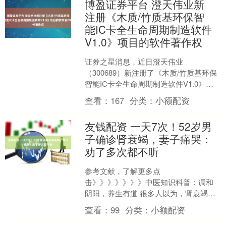
博盈证券平台 澄天伟业新
注册《木质/竹质基环保智
能IC卡全生命周期制造软件
V1.0》项目的软件著作权
证券之星消息，近日澄天伟业
（300689）新注册了《木质/竹质基环保
智能IC卡全生命周期制造软件V1.0》项
目的软件著作权。今年以来澄天伟业新
查看：
167
分类：
小额配资
注册软件著作权1个....
友钱配资 一天7次！52岁男
子确诊肾衰竭，妻子痛哭：
劝了多次都不听
参考文献，了解更多点
击》》》》》》》中医知识科普：调和
阴阳，养生有道 很多人以为，肾衰竭是
老年病。直到这位52岁的男子，被医生
查看：
99
分类：
小额配资
下了诊断书——慢性肾衰竭。他的妻