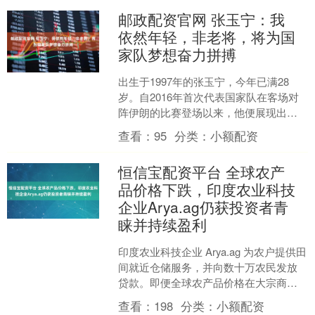
邮政配资官网 张玉宁：我
依然年轻，非老将，将为国
家队梦想奋力拼搏
出生于1997年的张玉宁，今年已满28
岁。自2016年首次代表国家队在客场对
阵伊朗的比赛登场以来，他便展现出强
大的潜力。当年，无论是执教国家队的
查看：
95
分类：
小额配资
高洪波教练，还是....
恒信宝配资平台 全球农产
品价格下跌，印度农业科技
企业Arya.ag仍获投资者青
睐并持续盈利
印度农业科技企业 Arya.ag 为农户提供田
间就近仓储服务，并向数十万农民发放
贷款。即便全球农产品价格在大宗商品
市场震荡中持续走低，该企业依旧斩获
查看：
198
分类：
小额配资
投资者青睐，....