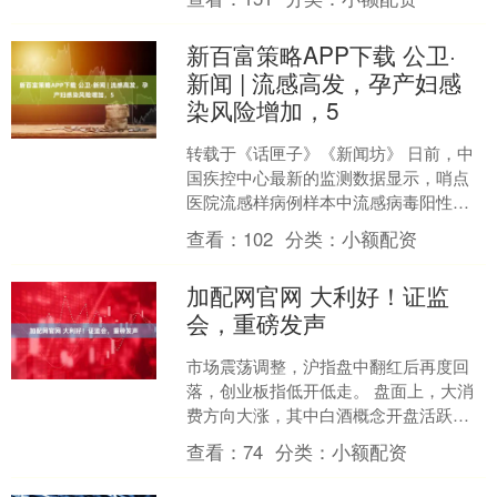
新百富策略APP下载 公卫·
新闻 | 流感高发，孕产妇感
染风险增加，5
转载于《话匣子》《新闻坊》 日前，中
国疾控中心最新的监测数据显示，哨点
医院流感样病例样本中流感病毒阳性率
达51.1%，流感疫情整体处于高流行水
查看：
102
分类：
小额配资
平。 1 儿童群体....
加配网官网 大利好！证监
会，重磅发声
市场震荡调整，沪指盘中翻红后再度回
落，创业板指低开低走。 盘面上，大消
费方向大涨，其中白酒概念开盘活跃，
中锐股份（002374）2连板；乳业概念快
查看：
74
分类：
小额配资
速拉升，皇氏集....