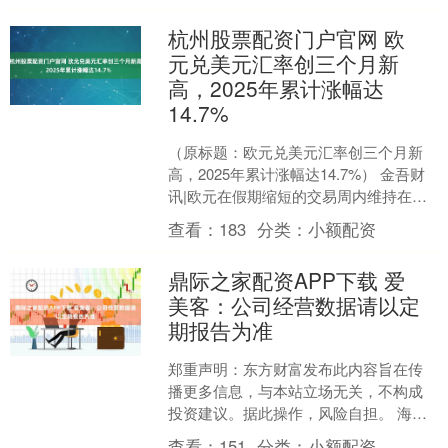
杭州股票配资门户官网 欧
元兑美元汇率创三个月新
高，2025年累计涨幅达
14.7%
（原标题：欧元兑美元汇率创三个月新
高，2025年累计涨幅达14.7%） 金吾财
讯|欧元在假期缩短的交易周内维持在
1.18美元下方，接近9月下旬以来的最高
查看：
183
分类：
小额配资
水平。2....
鼎际之家配资APP下载 爱
美客：公司经营数据请以定
期报告为准
郑重声明：东方财富发布此内容旨在传
播更多信息，与本站立场无关，不构成
投资建议。据此操作，风险自担。 海量
资讯、精准解读，尽在新浪财经APP....
查看：
151
分类：
小额配资