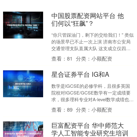
中国股票配资网站平台 他
们何以“狂飙”？
“你只管踩油门，剩下的交给我们！” 类似
的场景早已不止一次上演 济南市公安局
交通管理支队直属大队 这支成立仅四年
的年轻队伍 昼夜巡逻守护在济南高架路
查看：
81
分类：
小额配资
上 用铁骑轰....
星合证券平台 IG和A
数学是IGCSE的必修学科，且很多英国
院校对IGCSE/GCSE数学有一定成绩要
求，很多理科专业对A-level数学成绩也有
要求，重要性显而易见。 学生在完成I....
查看：
89
分类：
小额配资
巨富配资平台 华中师范大
学人工智能专业研究生培训