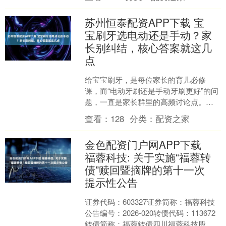
Zani....
苏州恒泰配资APP下载 宝
宝刷牙选电动还是手动？家
长别纠结，核心答案就这几
点
给宝宝刷牙，是每位家长的育儿必修
课，而“电动牙刷还是手动牙刷更好”的问
题，一直是家长群里的高频讨论点。其
实没有绝对的好坏，只有适合宝宝的选
查看：
128
分类：
配资之家
择，选对工具+用对方法....
金色配资门户网APP下载
福蓉科技: 关于实施“福蓉转
债”赎回暨摘牌的第十一次
提示性公告
证券代码：603327证券简称：福蓉科技
公告编号：2026-020转债代码：113672
转债简称：福蓉转债四川福蓉科技股份