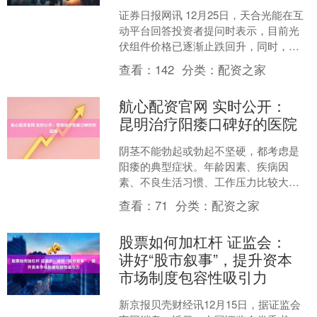
证券日报网讯 12月25日，天合光能在互
动平台回答投资者提问时表示，目前光
伏组件价格已逐渐止跌回升，同时，公
司储能系统2025年预计出货超8GWh，出
查看：
142
分类：
配资之家
货量较去年....
航心配资官网 实时公开：
昆明治疗阳痿口碑好的医院
阴茎不能勃起或勃起不坚硬，都考虑是
阳痿的典型症状。年龄因素、疾病因
素、不良生活习惯、工作压力比较大、
生活环境因素、精神紧张、夫妻关系不
查看：
71
分类：
配资之家
睦等，都可导致阳痿。做妻子....
股票如何加杠杆 证监会：
讲好“股市叙事”，提升资本
市场制度包容性吸引力
新京报贝壳财经讯12月15日，据证监会