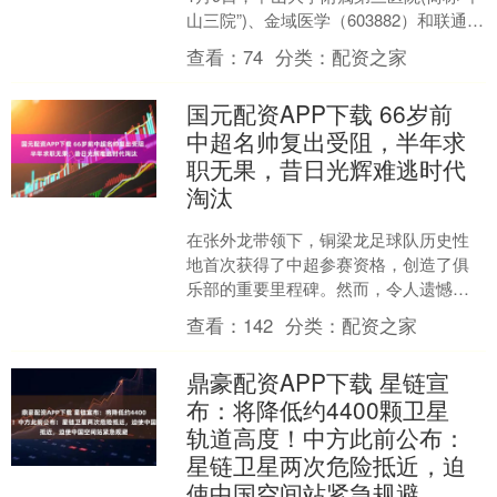
山三院”)、金域医学（603882）和联通数
智医疗联合打造的中山三院人工智能
查看：
74
分类：
配资之家
医....
国元配资APP下载 66岁前
中超名帅复出受阻，半年求
职无果，昔日光辉难逃时代
淘汰
在张外龙带领下，铜梁龙足球队历史性
地首次获得了中超参赛资格，创造了俱
乐部的重要里程碑。然而，令人遗憾的
是，在成功冲超之后，铜梁龙俱乐部却
查看：
142
分类：
配资之家
选择不与张外龙续约，而是....
鼎豪配资APP下载 星链宣
布：将降低约4400颗卫星
轨道高度！中方此前公布：
星链卫星两次危险抵近，迫
使中国空间站紧急规避