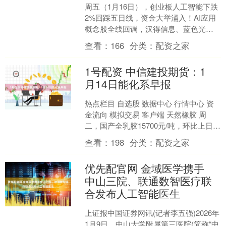
周五（1月16日），创业板人工智能下跌
2%回踩五日线，资金大举涌入！AI应用
概念股全线回调，汉得信息、蓝色光
标、昆仑万维等多股跌超10%。但光模块
查看：
166
分类：
配资之家
等算力赛道仍保....
1号配资 中信建投期货：1
月14日能化系早报
热点栏目 自选股 数据中心 行情中心 资
金流向 模拟交易 客户端 天然橡胶 周
二，国产全乳胶15700元/吨，环比上日下
跌100元/吨；泰国20号混合胶1505....
查看：
198
分类：
配资之家
优先配官网 金域医学携手
中山三院、联通数智医疗联
合发布人工智能医生
上证报中国证券网讯(记者李五强)2026年
1月9日，中山大学附属第三医院(简称“中