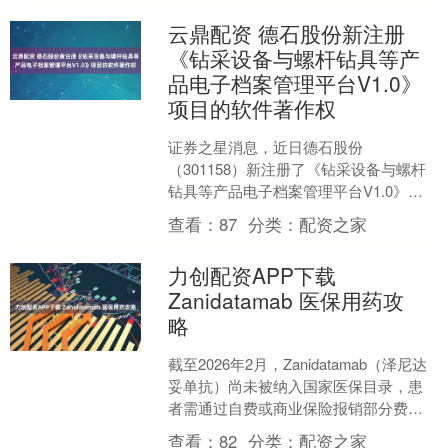
云鼎配资 德石股份新注册
《钻采设备与螺杆钻具等产
品电子档案管理平台V1.0》
项目的软件著作权
证券之星消息，近日德石股份
（301158）新注册了《钻采设备与螺杆
钻具等产品电子档案管理平台V1.0》项
目的软件著作权。今年以来德石股份新
查看：
87
分类：
配资之家
注册软件著作权2个。结....
力创配资APP下载
Zanidatamab 医保用药攻
略
截至2026年2月，Zanidatamab（泽尼达
妥单抗）尚未被纳入国家医保目录，患
者需通过自费或商业保险报销部分费
用。以下为具体说明与用药建议： 一、
查看：
82
分类：
配资之家