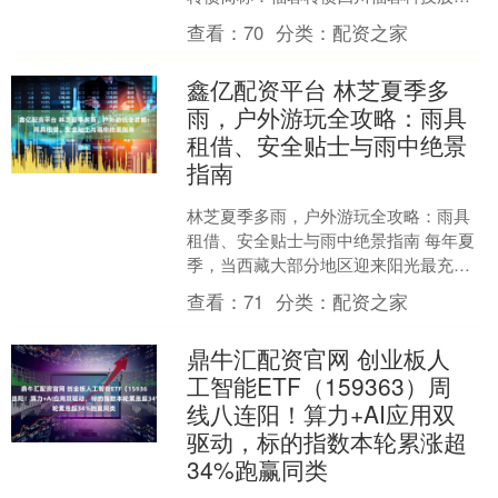
公司关于实施“福蓉转债”赎回暨摘牌的
查看：
70
分类：
配资之家
第....
鑫亿配资平台 林芝夏季多
雨，户外游玩全攻略：雨具
租借、安全贴士与雨中绝景
指南
林芝夏季多雨，户外游玩全攻略：雨具
租借、安全贴士与雨中绝景指南 每年夏
季，当西藏大部分地区迎来阳光最充沛
的季节时，被誉为“西藏江南”的林芝却进
查看：
71
分类：
配资之家
入了它最富诗意的雨....
鼎牛汇配资官网 创业板人
工智能ETF（159363）周
线八连阳！算力+AI应用双
驱动，标的指数本轮累涨超
34%跑赢同类