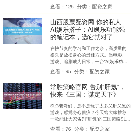
市中医医院健康体检中心专门开设中考
查看：
125
分类：
配资之家
体测体检专场，用贴心服务....
山西股票配资网 你的私人
AI娱乐搭子：AI娱乐功能强
的笔记本，选它就对了
在快节奏的学习和工作之余，高质量的
娱乐是放松身心的最佳方式。当电影、
游戏、追剧成为日常，一台“AI娱乐功能
强的笔记本”就显得尤为重要。它不仅能
查看：
95
分类：
配资之家
提供顶级的视听享受....
常胜策略官网 告别“肝氪”，
快来《三国：谋定天下》
SLG老哥们，是不是玩了太多又肝又氪的
游戏，感觉身心俱疲？今天给大家推荐
一款能让大家告别“肝氪”的三国策略SLG
——《三国：谋定天下》。 先说说它的
查看：
76
分类：
配资之家
自动化操作，....