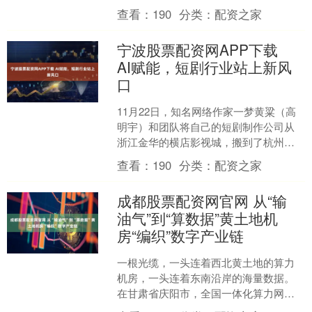
个人都必须看透这背后的逻辑，因为它
查看：
190
分类：
配资之家
能让你看懂未来怎么赚钱。....
宁波股票配资网APP下载
AI赋能，短剧行业站上新风
口
11月22日，知名网络作家一梦黄粱（高
明宇）和团队将自己的短剧制作公司从
浙江金华的横店影视城，搬到了杭州。
搬家的同时，高明宇团队也在招兵买
查看：
190
分类：
配资之家
马。“公司目前正在准....
成都股票配资网官网 从“输
油气”到“算数据”黄土地机
房“编织”数字产业链
一根光缆，一头连着西北黄土地的算力
机房，一头连着东南沿岸的海量数据。
在甘肃省庆阳市，全国一体化算力网络
国家枢纽节点建设加速推进。当东部的