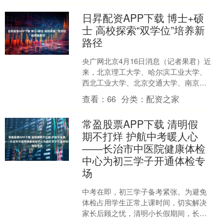
日昇配资APP下载 博士+硕
士 高校探索“双学位”培养新
路径
央广网北京4月16日消息（记者果君）近
来，北京理工大学、哈尔滨工业大学、
西北工业大学、北京交通大学、南京大
学、山东大学等多所高校陆续启动“博士
查看：
66
分类：
配资之家
+硕士”双学位项目....
常盈股票APP下载 清明假
期不打烊 护航中考暖人心
——长治市中医院健康体检
中心为初三学子开通体检专
场
中考在即，初三学子备考紧张。为避免
体检占用学生正常上课时间，切实解决
家长后顾之忧，清明小长假期间，长治