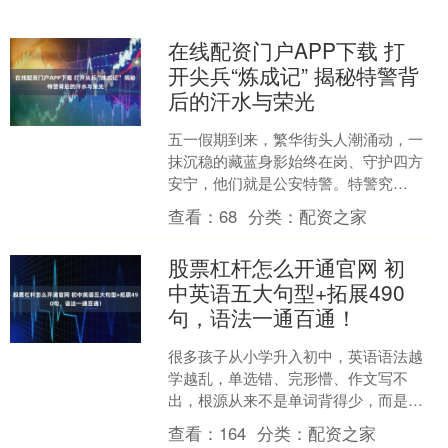
在线配资门户APP下载 打
开尖兵“炼成记” 揭秘特警背
后的汗水与荣光
五一假期到来，繁华街头人潮涌动，一
抹沉稳的藏蓝身影始终在岗、守护四方
安宁，他们就是公安特警。特警究
竟“特”在哪里？为什么每次危险突发、直
查看：
68
分类：
配资之家
面险情的关键时刻，他们总....
股票杠杆怎么开通官网 初
中英语五大句型+拓展490
句，语法一通百通！
很多孩子从小学升入初中，英语语法越
学越乱，单选错、完形懵、作文写不
出，根源从来不是单词背得少，而是没
吃透英语的核心骨架——五大基本句
查看：
164
分类：
配资之家
型。英语里所有的句式、语法、....