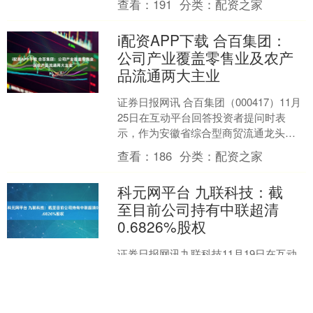
查看：
191
分类：
配资之家
数据洪流穿越山河涌入西....
i配资APP下载 合百集团：
公司产业覆盖零售业及农产
品流通两大主业
证券日报网讯 合百集团（000417）11月
25日在互动平台回答投资者提问时表
示，作为安徽省综合型商贸流通龙头企
业，公司产业覆盖零售业及农产品流通
查看：
186
分类：
配资之家
两大主业，零售....
科元网平台 九联科技：截
至目前公司持有中联超清
0.6826%股权
证券日报网讯九联科技11月19日在互动
平台回答投资者提问时表示，中联超清
（北京）科技有限公司（下简称中联超
清）成立于2018年，是工信部与北京市
查看：
121
分类：
配资之家