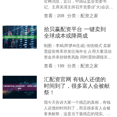
官网消息，近日，中国证监会党委书
记、主席吴清主持召开党委(扩大)会议，
传达学习中央经济工作会议精神，结合
查看：
208
分类：
配资之家
全国金融系统工作会....
拾贝赢配资平台 一键卖到
全球成本或降两成
制图：李斌(即梦AI生成) 传统模式 卖家
需提前将库存发往海外仓 占用大量流动
资金并承担销售风险 同时需协调报关清
关、多段运输、库存调拨等环节 智能模
查看：
199
分类：
配资之家
式 卖家可....
汇配资官网 有钱人还债的
时间到了，很多富人会被献
祭！
我今天告诉大家一个残忍的真相，有钱
人还债的时间到了，而且很多富人会被
拿来献祭，这是当下最残忍的现实。每