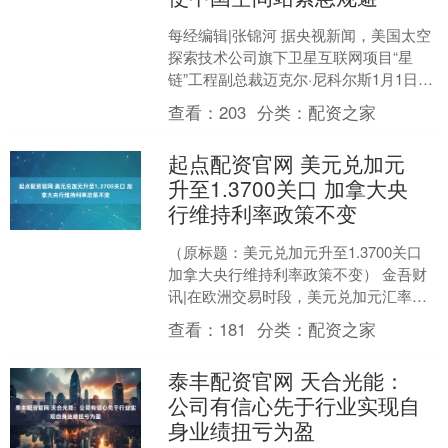
每经编辑|张锦河 据央视新闻，美国太空
探索技术公司旗下卫星互联网项目“星
链”工程副总裁迈克尔·尼科尔斯1月1日
称，计划在2026年降低约4400颗卫星的
查看：
203
分类：
配资之家
轨道高度....
起点配资官网 美元兑加元
升至1.3700关口 加拿大央
行维持利率政策不变
（原标题：美元兑加元升至1.3700关口
加拿大央行维持利率政策不变） 金吾财
讯|在欧洲交易时段，美元兑加元汇率上
涨0.18%至1.3700附近。加元承压主要
查看：
181
分类：
配资之家
源....
泰丰配资官网 天合光能：
公司有信心先于行业实现自
身业绩扭亏为盈