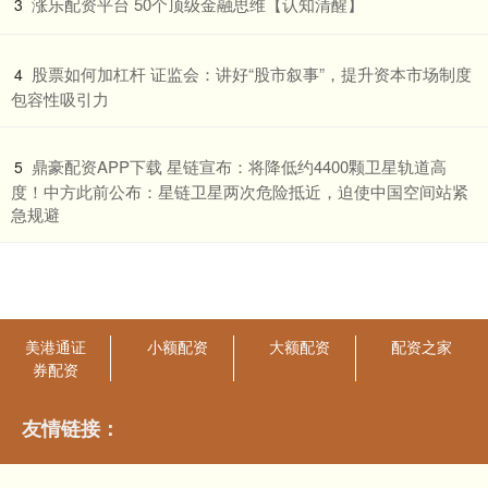
​涨乐配资平台 50个顶级金融思维【认知清醒】
3
​股票如何加杠杆 证监会：讲好“股市叙事”，提升资本市场制度
4
包容性吸引力
​鼎豪配资APP下载 星链宣布：将降低约4400颗卫星轨道高
5
度！中方此前公布：星链卫星两次危险抵近，迫使中国空间站紧
急规避
美港通证
小额配资
大额配资
配资之家
券配资
友情链接：