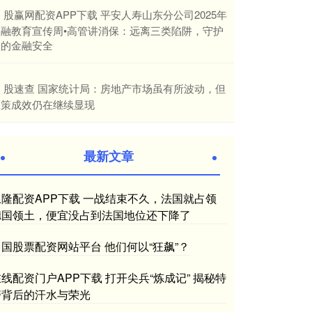
​股赢网配资APP下载 平安人寿山东分公司2025年
金融教育宣传周•高管讲消保：远离三类陷阱，守护
您的金融安全
​股速查 国家统计局：房地产市场虽有所波动，但
政策成效仍在继续显现
最新文章
永隆配资APP下载 一战结束不久，法国就占领
德国领土，便宜没占到法国地位还下降了
中国股票配资网站平台 他们何以“狂飙”？
线配资门户APP下载 打开尖兵“炼成记” 揭秘特
警背后的汗水与荣光